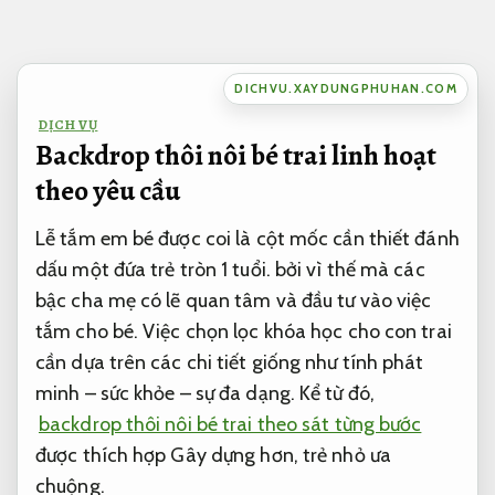
Bỏ
qua
nội
DICHVU.XAYDUNGPHUHAN.COM
dung
DỊCH VỤ
Backdrop thôi nôi bé trai linh hoạt
theo yêu cầu
Lễ tắm em bé được coi là cột mốc cần thiết đánh
dấu một đứa trẻ tròn 1 tuổi. bởi vì thế mà các
bậc cha mẹ có lẽ quan tâm và đầu tư vào việc
tắm cho bé. Việc chọn lọc khóa học cho con trai
cần dựa trên các chi tiết giống như tính phát
minh – sức khỏe – sự đa dạng. Kể từ đó,
backdrop thôi nôi bé trai theo sát từng bước
được thích hợp Gây dựng hơn, trẻ nhỏ ưa
chuộng.