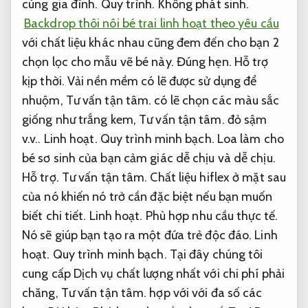
cùng gia đình.
Quy trình.
Không phát sinh.
Backdrop thôi nôi bé trai linh hoạt theo yêu cầu
với chất liệu khác nhau cũng đem đến cho bạn 2
chọn lọc cho mẫu vẽ bé này.
Đúng hẹn.
Hỗ trợ
kịp thời.
Vải nền mềm có lẽ được sử dụng để
nhuộm,
Tư vấn tận tâm.
có lẽ chọn các màu sắc
giống như trắng kem,
Tư vấn tận tâm.
đỏ sậm
v.v..
Linh hoạt.
Quy trình minh bạch.
Loa làm cho
bé sơ sinh của bạn cảm giác dễ chịu và dễ chịu.
Hỗ trợ.
Tư vấn tận tâm.
Chất liệu hiflex ở mặt sau
của nó khiến nó trở cần đặc biệt nếu bạn muốn
biết chi tiết.
Linh hoạt.
Phù hợp nhu cầu thực tế.
Nó sẽ giúp bạn tạo ra một đứa trẻ độc đáo.
Linh
hoạt.
Quy trình minh bạch.
Tại đây chúng tôi
cung cấp Dịch vụ chất lượng nhất với chi phí phải
chăng,
Tư vấn tận tâm.
hợp với với đa số các