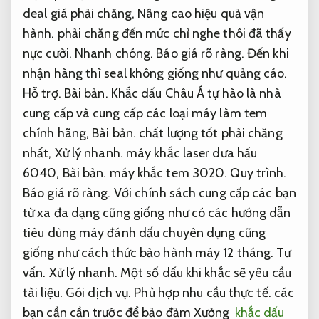
deal giá phải chăng,
Nâng cao hiệu quả vận
hành.
phải chăng đến mức chỉ nghe thôi đã thấy
nực cười.
Nhanh chóng.
Báo giá rõ ràng.
Đến khi
nhận hàng thì seal không giống như quảng cáo.
Hỗ trợ.
Bài bản.
Khắc dấu Châu Á tự hào là nhà
cung cấp và cung cấp các loại máy làm tem
chính hãng,
Bài bản.
chất lượng tốt phải chăng
nhất,
Xử lý nhanh.
máy khắc laser dưa hấu
6040,
Bài bản.
máy khắc tem 3020.
Quy trình.
Báo giá rõ ràng.
Với chính sách cung cấp các bạn
từ xa đa dạng cũng giống như có các hướng dẫn
tiêu dùng máy đánh dấu chuyên dụng cũng
giống như cách thức bảo hành máy 12 tháng.
Tư
vấn.
Xử lý nhanh.
Một số dấu khi khắc sẽ yêu cầu
tài liệu.
Gói dịch vụ.
Phù hợp nhu cầu thực tế.
các
bạn cần cần trước để bảo đảm Xưởng
khắc dấu