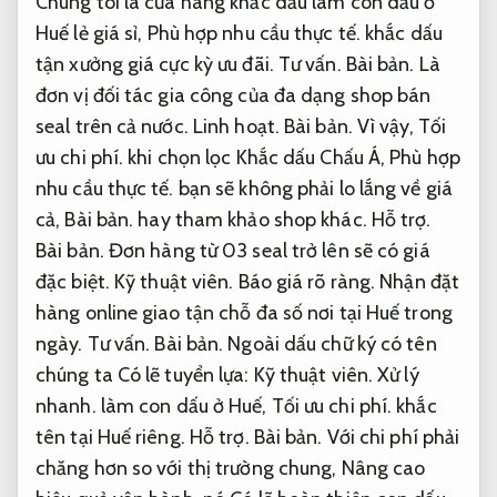
Chúng tôi là cửa hàng khắc dấu làm con dấu ở
Huế lẻ giá sỉ,
Phù hợp nhu cầu thực tế.
khắc dấu
tận xưởng giá cực kỳ ưu đãi.
Tư vấn.
Bài bản.
Là
đơn vị đối tác gia công của đa dạng shop bán
seal trên cả nước.
Linh hoạt.
Bài bản.
Vì vậy,
Tối
ưu chi phí.
khi chọn lọc Khắc dấu Chấu Á,
Phù hợp
nhu cầu thực tế.
bạn sẽ không phải lo lắng về giá
cả,
Bài bản.
hay tham khảo shop khác.
Hỗ trợ.
Bài bản.
Đơn hàng từ 03 seal trở lên sẽ có giá
đặc biệt.
Kỹ thuật viên.
Báo giá rõ ràng.
Nhận đặt
hàng online giao tận chỗ đa số nơi tại Huế trong
ngày.
Tư vấn.
Bài bản.
Ngoài dấu chữ ký có tên
chúng ta Có lẽ tuyển lựa:
Kỹ thuật viên.
Xử lý
nhanh.
làm con dấu ở Huế,
Tối ưu chi phí.
khắc
tên tại Huế riêng.
Hỗ trợ.
Bài bản.
Với chi phí phải
chăng hơn so với thị trường chung,
Nâng cao