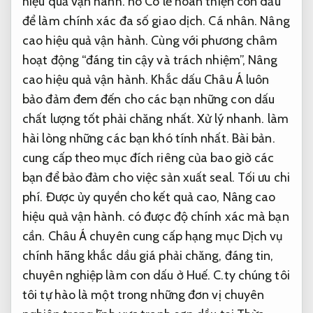
hiệu quả vận hành.
nó Có lẽ hoàn thiện con dấu
để làm chính xác đa số giao dịch.
Cá nhân.
Nâng
cao hiệu quả vận hành.
Cùng với phương châm
hoạt động “đáng tin cậy và trách nhiệm”,
Nâng
cao hiệu quả vận hành.
Khắc dấu Châu Á luôn
bảo đảm đem đến cho các bạn những con dấu
chất lượng tốt phải chăng nhất.
Xử lý nhanh.
làm
hài lòng những các bạn khó tính nhất.
Bài bản.
cung cấp theo mục đích riêng của bao giờ các
bạn để bảo đảm cho việc sản xuất seal.
Tối ưu chi
phí.
Được ủy quyền cho kết quả cao,
Nâng cao
hiệu quả vận hành.
có được độ chính xác mà bạn
cần. Châu Á chuyên cung cấp hạng mục Dịch vụ
chính hãng khắc dầu giá phải chăng, đáng tin,
chuyên nghiệp làm con dấu ở Huế. C.ty chúng tôi
tôi tự hào là một trong những đơn vị chuyên