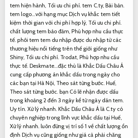
tem hiện hành,
Tối ưu chi phí.
tem C.ty,
Bài bản.
tem logo…với hạng mục Dịch vụ khắc tem tiết
kiệm thời gian với chi phí hợp lý,
Tối ưu chi phí.
chất lượng tem bảo đảm,
Phù hợp nhu cầu thực
tế.
phôi tem tem du nhập được du nhập từ các
thương hiệu nổi tiếng trên thế giới giống như
Shiny,
Tối ưu chi phí.
Trodat,
Phù hợp nhu cầu
thực tế.
Deskmate…đặc thù là Khắc Dấu Châu Á
cung cấp phương án khắc dấu trong ngày cho
các bạn tại Hà Nội,
Theo sát từng bước.
Huế,
Theo sát từng bước.
bạn Có lẽ nhận được dấu
trong khoảng 2 đến 3 ngày kể từ ngày dán tem.
Uy tín.
Xử lý nhanh.
Khắc Dấu Châu Á là C.ty có
chuyên nghiệp trong lĩnh vực khắc dấu tại Huế,
Xử lý nhanh.
luôn đứng vị trí số 1 về chất lượng ổn
định Dịch vụ cũng giống như giá cả phải chăng