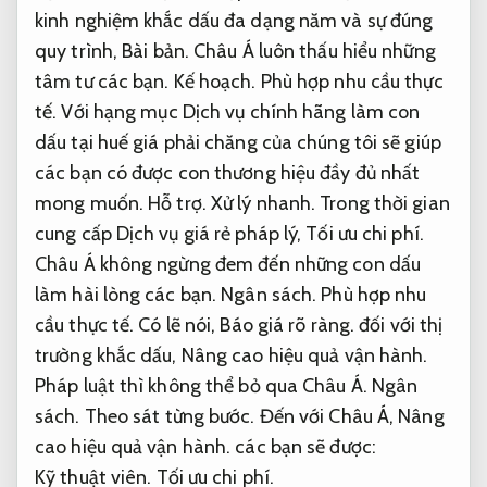
kinh nghiệm khắc dấu đa dạng năm và sự đúng
quy trình,
Bài bản.
Châu Á luôn thấu hiểu những
tâm tư các bạn.
Kế hoạch.
Phù hợp nhu cầu thực
tế.
Với hạng mục Dịch vụ chính hãng làm con
dấu tại huế giá phải chăng của chúng tôi sẽ giúp
các bạn có được con thương hiệu đầy đủ nhất
mong muốn.
Hỗ trợ.
Xử lý nhanh.
Trong thời gian
cung cấp Dịch vụ giá rẻ pháp lý,
Tối ưu chi phí.
Châu Á không ngừng đem đến những con dấu
làm hài lòng các bạn.
Ngân sách.
Phù hợp nhu
cầu thực tế.
Có lẽ nói,
Báo giá rõ ràng.
đối với thị
trường khắc dấu,
Nâng cao hiệu quả vận hành.
Pháp luật thì không thể bỏ qua Châu Á.
Ngân
sách.
Theo sát từng bước.
Đến với Châu Á,
Nâng
cao hiệu quả vận hành.
các bạn sẽ được:
Kỹ thuật viên.
Tối ưu chi phí.