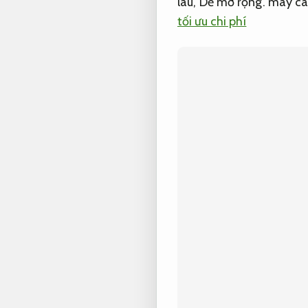
lâu,
Dễ mở rộng.
máy càn
tối ưu chi phí