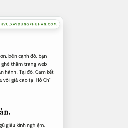
CHVU.XAYDUNGPHUHAN.COM
hơn. bên cạnh đó, bạn
ãy ghé thăm trang web
ận hành.
Tại đó,
Cam kết
 với giá cao tại Hồ Chí
bản.
gũ giàu kinh nghiệm.