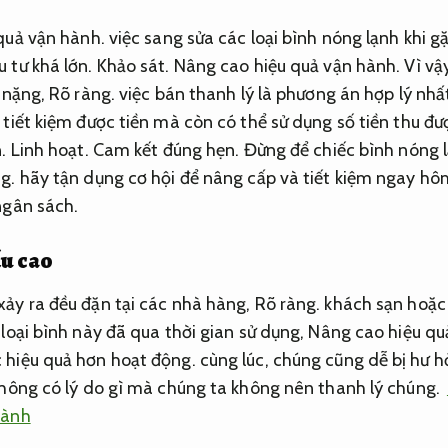
quả vận hành.
việc sang sửa các loại bình nóng lạnh khi g
 tư khá lớn.
Khảo sát.
Nâng cao hiệu quả vận hành.
Vì vậ
i nặng,
Rõ ràng.
việc bán thanh lý là phương án hợp lý nhấ
 tiết kiệm được tiền mà còn có thể sử dụng số tiền thu đ
n.
Linh hoạt.
Cam kết đúng hẹn.
Đừng để chiếc bình nóng l
g.
hãy tận dụng cơ hội để nâng cấp và tiết kiệm ngay hô
ngân sách.
ấu cao
ảy ra đều đặn tại các nhà hàng,
Rõ ràng.
khách sạn hoặc
loại bình này đã qua thời gian sử dụng,
Nâng cao hiệu qu
hiệu quả hơn hoạt động. cùng lúc, chúng cũng dễ bị hư h
không có lý do gì mà chúng ta không nên thanh lý chúng.
hành