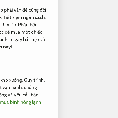
ặp phải vấn đề cũng đòi
y,
Tiết kiệm ngân sách.
t.
Uy tín.
Phản hồi
ược để mua một chiếc
ạnh cũ gây bất tiện và
m nay!
 kho xưởng.
Quy trình.
ả vận hành.
chúng
ỏng và yêu cầu bảo
mua bình nóng lạnh