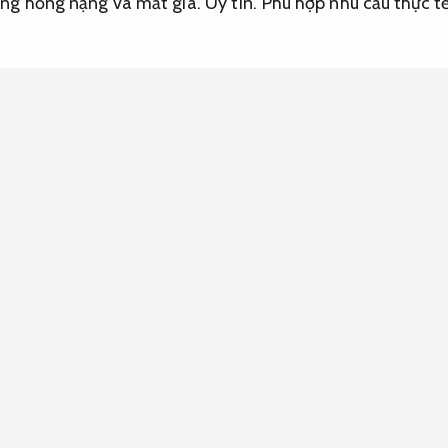
g hỏng nặng và mất giá.
Uy tín.
Phù hợp nhu cầu thực tế