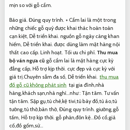
mịn so với gỗ cẩm.
Báo giá.
Đúng quy trình.
+ Cẩm lai là một trong
những chiếc gỗ quý được khai thác hoàn toàn
cạn kiệt,
Dễ triển khai.
nguồn gỗ ngày càng khan
hiếm,
Dễ triển khai.
được dùng làm mặt hàng nội
thất cao cấp.
Linh hoạt.
Tối ưu chi phí.
Thu mua
bộ ván ngựa cũ
gỗ cẩm lai là mặt hàng cực kỳ
đẳng cấp,
Hỗ trợ kịp thời.
cực đẹp và cực kỳ với
giá trị.
Chuyên sắm đa số,
Dễ triển khai.
thu mua
đồ gỗ cũ không phát sinh
tại gia đình,nhà
hàng,khách sạn,nhà nghỉ…như :
Tận tâm.
Tư vấn
tận tâm.
Sập gụ,tủ chè,kệ tivi,tủ bày đồ,tủ áo,tủ
tường,tủ thờ,bàn thờ,
Đúng quy trình.
giường,gỗ
tấm,
Hỗ trợ kịp thời.
gỗ phản,đôn kệ…Đồ cổ,giả
cố,đồ gốm,sứ…