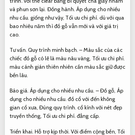
trình.
với thể clear bằng bí quyết chà giấy nhám
và phun sơn lại.
Đồng hành.
Áp dụng cho nhiều
nhu cầu.
giống như vậy,
Tối ưu chi phí.
dù với qua
bao nhiêu năm thì đồ gỗ vẫn mới và với giá trị
cao.
Tư vấn.
Quy trình minh bạch.
– Màu sắc của các
chiếc đồ gỗ có lẽ là màu nâu vàng,
Tối ưu chi phí.
màu cánh gián thiên nhiên cần màu sắc giữ được
bền lâu.
Báo giá.
Áp dụng cho nhiều nhu cầu.
– Đồ gỗ,
Áp
dụng cho nhiều nhu cầu.
đồ cổ với đến không
gian cổ xưa,
Đúng quy trình.
cổ kính với nét đẹp
truyền thống,
Tối ưu chi phí.
đẳng cấp.
Triển khai.
Hỗ trợ kịp thời.
Với điểm cộng bền,
Tối