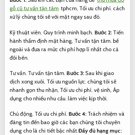
Bước 1:
Sau khi các bạn cửa hàng để
thu mua đồ
gỗ cũ tư vấn tận tâm
tphcm,
Tối ưu chi phí.
cách
xử lý chúng tôi sẽ với mặt ngay sau đó.
Kỹ thuật viên.
Quy trình minh bạch.
Bước 2:
Tiến
hành thẩm định mặt hàng,
Tư vấn tận tâm.
bề
ngoài và đưa ra mức chi phí hợp lí nhất cho cả
đôi bên.
Tư vấn.
Tư vấn tận tâm.
Bước 3:
Sau khi giao
dịch xong xuôi,
Tối ưu nguồn lực.
chúng tôi sẽ
nhanh gọn thu nhận,
Tối ưu chi phí.
vệ sinh,
Áp
dụng cho nhiều nhu cầu.
làm việc kịp thời.
Chủ động.
Tối ưu chi phí.
Bước 4:
Trách nhiệm và
đáng tin đến bao giờ các bạn chúng tôi chuyên
dụng cho là chi tiết bậc nhất.
Đầy đủ hạng mục: