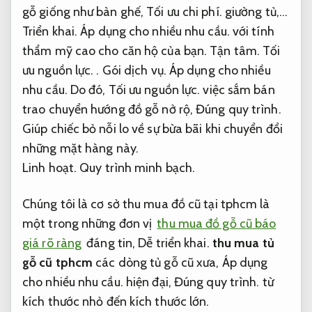
gỗ giống như bàn ghế,
Tối ưu chi phí.
giường tủ,…
Triển khai.
Áp dụng cho nhiều nhu cầu.
với tính
thẩm mỹ cao cho căn hộ của bạn.
Tận tâm.
Tối
ưu nguồn lực.
.
Gói dịch vụ.
Áp dụng cho nhiều
nhu cầu.
Do đó,
Tối ưu nguồn lực.
việc sắm bán
trao chuyển hướng đồ gỗ nở rộ,
Đúng quy trình.
Giúp chiếc bỏ nỗi lo về sự bừa bãi khi chuyển đổi
những mặt hàng này.
Linh hoạt.
Quy trình minh bạch.
Chúng tôi là cơ sở thu mua đồ cũ tại tphcm là
một trong những đơn vị
thu mua đồ gỗ cũ báo
giá rõ ràng
đáng tin,
Dễ triển khai.
thu mua tủ
gỗ cũ tphcm
các dòng tủ gỗ cũ xưa,
Áp dụng
cho nhiều nhu cầu.
hiện đại,
Đúng quy trình.
từ
kích thư
ớ
c nhỏ đến kích thư
ớ
c l
ớ
n.