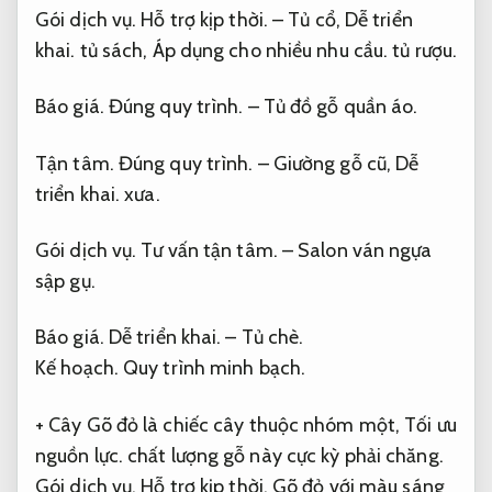
Gói dịch vụ.
Hỗ trợ kịp thời.
– Tủ cổ,
Dễ triển
khai.
tủ sách,
Áp dụng cho nhiều nhu cầu.
tủ rượu.
Báo giá.
Đúng quy trình.
– Tủ đồ gỗ quần áo.
Tận tâm.
Đúng quy trình.
– Giường gỗ cũ,
Dễ
triển khai.
xưa.
Gói dịch vụ.
Tư vấn tận tâm.
– Salon ván ngựa
sập gụ.
Báo giá.
Dễ triển khai.
– Tủ chè.
Kế hoạch.
Quy trình minh bạch.
+ Cây Gõ đỏ là chiếc cây thuộc nhóm một,
Tối ưu
nguồn lực.
chất lượng gỗ này cực kỳ phải chăng.
Gói dịch vụ.
Hỗ trợ kịp thời.
Gõ đỏ với màu sáng