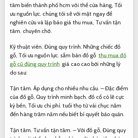
tâm biến thành phố hcm với thể cửa hàng,
Tối
ưu nguồn lực.
chúng tôi sẽ với mặt ngay để
nghiên cứu và lập báo giá thu mua,
Tư vấn tận
tâm.
chuyên chở.
Kỹ thuật viên.
Đúng quy trình.
Những chiếc đồ
gỗ,
Tối ưu nguồn lực.
sắm bán đồ gỗ
thu mua đồ
gỗ cũ đúng quy trình
giá cao cao bởi những lý
do sau:
Tận tâm.
Áp dụng cho nhiều nhu cầu.
– Đặc điểm
của đồ gỗ,
Quy trình minh bạch.
đồ cổ có lẽ cực
kỳ bền,
Tối ưu chi phí.
tuổi thọ từ vài chục năm
đến hàng trăm năm nếu biết bí quyết bảo quản.
Tận tâm.
Tư vấn tận tâm.
– Với đồ gỗ,
Đúng quy