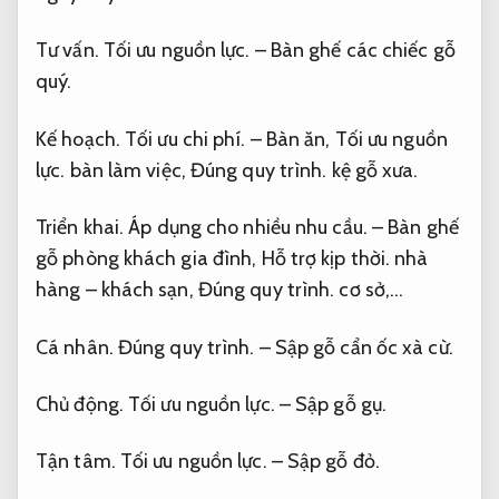
Tư vấn.
Tối ưu nguồn lực.
– Bàn ghế các chiếc gỗ
quý.
Kế hoạch.
Tối ưu chi phí.
– Bàn ăn,
Tối ưu nguồn
lực.
bàn làm việc,
Đúng quy trình.
kệ gỗ xưa.
Triển khai.
Áp dụng cho nhiều nhu cầu.
– Bàn ghế
gỗ phòng khách gia đình,
Hỗ trợ kịp thời.
nhà
hàng – khách sạn,
Đúng quy trình.
cơ sở,…
Cá nhân.
Đúng quy trình.
– Sập gỗ cẩn ốc xà cừ.
Chủ động.
Tối ưu nguồn lực.
– Sập gỗ gụ.
Tận tâm.
Tối ưu nguồn lực.
– Sập gỗ đỏ.